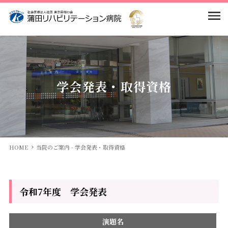
当院のご案内
入院案内
基本理念・基本方針
学会発表・取得資格
患者様の権利と義務
部門紹介
入院のご案内
院長挨拶
回復期リハとは
求人情報
医局
HOME
当院のご案内 - 学会発表・取得資格
病院概要・沿革
面会・面談について
看護部
アクセス・送迎バス
令和7年度 学会発表
当院の特徴
よくある質問
リハビリテーション科
演題名
館内案内