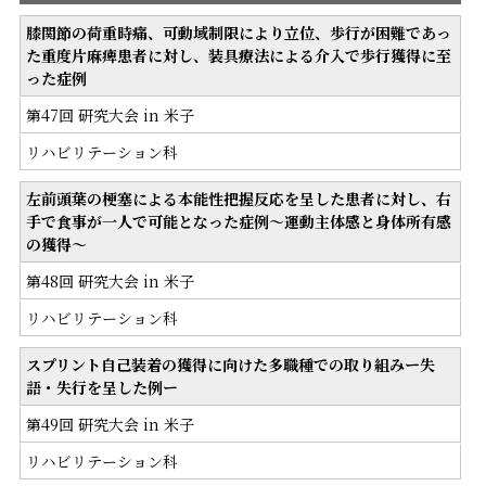
各種料金表
（室料・自費等）
訪問リハビリテーション
膝関節の荷重時痛、可動域制限により立位、歩行が困難であっ
た重度片麻痺患者に対し、装具療法による介入で歩行獲得に至
広報物
院内掲示物
医療連携室
った症例
第47回 研究大会 in 米子
実績データ
栄養科
リハビリテーション科
退院時アンケート
薬剤科
左前頭葉の梗塞による本能性把握反応を呈した患者に対し、右
手で食事が一人で可能となった症例～運動主体感と身体所有感
の獲得～
学会発表
第48回 研究大会 in 米子
リハビリテーション科
スプリント自己装着の獲得に向けた多職種での取り組みー失
語・失行を呈した例ー
第49回 研究大会 in 米子
リハビリテーション科