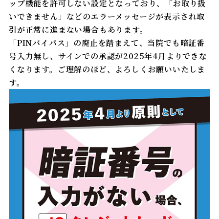
各種料金表
（室料・自費等）
訪問リハビリテーション
ップ機能を許可しない設定となっており、「お取り扱
いできません」などのエラーメッセージが表示され取
広報物
院内掲示物
引が正常に進まない場合もあります。
医療連携室
「PINバイパス」の廃止を踏まえて、当院でも暗証番
号入力無し、サインでの承認が2025年4月よりできな
実績データ
栄養科
くなります。ご理解のほど、よろしくお願いいたしま
す。
退院時アンケート
薬剤科
学会発表