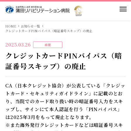
当院のご案内
HOME
お知らせ一覧
クレジットカードPINバイパス（暗証番号スキップ）の廃止
入院案内
基本理念・基本方針
2025.03.26
重要
クレジットカードPINバイパス（暗
患者様の権利と義務
部門紹介
入院のご案内
証番号スキップ）の廃止
院長挨拶
回復期リハとは
求人情報
医局
CA（日本クレジット協会）が公表している「クレジッ
トカード・セキュリティガイドライン」に記載のとお
病院概要・沿革
面会・面談について
看護部
アクセス・送迎バス
り、当院でのカード取り扱い時の暗証番号入力をスキ
ップし、サインにて本人認証を行う「PINバイパス」
当院の特徴
よくある質問
リハビリテーション科
は2025年3月をもって廃止となります。
※また海外発行クレジットカードなどは暗証番号スキ
館内案内